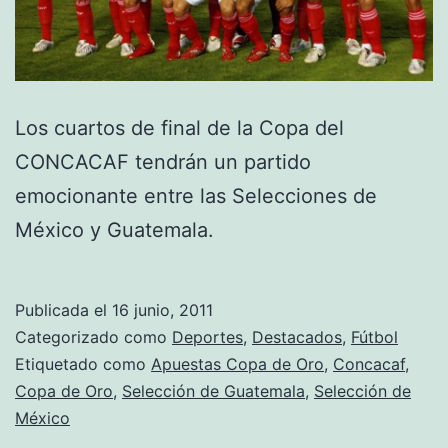
Los cuartos de final de la Copa del
CONCACAF tendrán un partido
emocionante entre las Selecciones de
México y Guatemala.
Publicada el
16 junio, 2011
Categorizado como
Deportes
,
Destacados
,
Fútbol
Etiquetado como
Apuestas Copa de Oro
,
Concacaf
,
Copa de Oro
,
Selección de Guatemala
,
Selección de
México