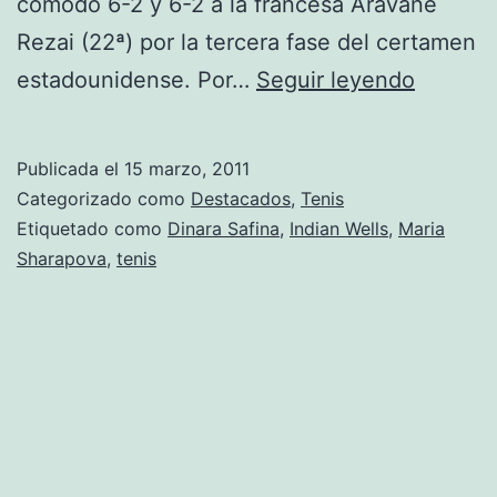
cómodo 6-2 y 6-2 a la francesa Aravane
Rezai (22ª) por la tercera fase del certamen
Apuest
estadounidense. Por…
Seguir leyendo
Indian
Wells:
Publicada el
15 marzo, 2011
Dinara
Categorizado como
Destacados
,
Tenis
Safina
Etiquetado como
Dinara Safina
,
Indian Wells
,
Maria
Sharapova
,
tenis
vs
Maria
Sharap