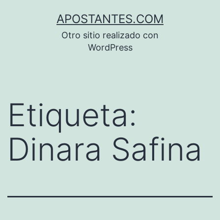
Saltar
APOSTANTES.COM
al
Otro sitio realizado con
contenido
WordPress
Etiqueta:
Dinara Safina