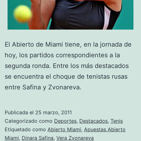
El Abierto de Miami tiene, en la jornada de
hoy, los partidos correspondientes a la
segunda ronda. Entre los más destacados
se encuentra el choque de tenistas rusas
entre Safina y Zvonareva.
Publicada el
25 marzo, 2011
Categorizado como
Deportes
,
Destacados
,
Tenis
Etiquetado como
Abierto Miami
,
Apuestas Abierto
Miami
,
Dinara Safina
,
Vera Zvonareva