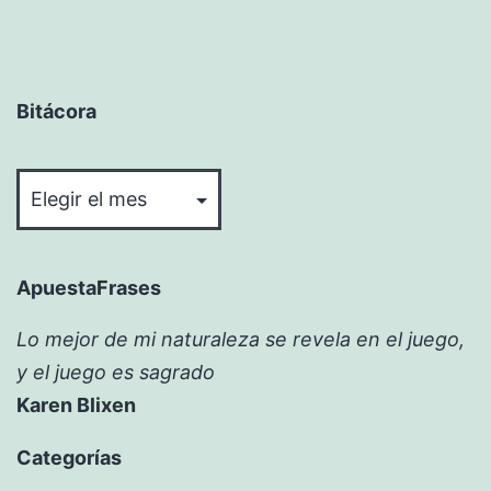
Bitácora
Bitácora
ApuestaFrases
Lo mejor de mi naturaleza se revela en el juego,
y el juego es sagrado
Karen Blixen
Categorías