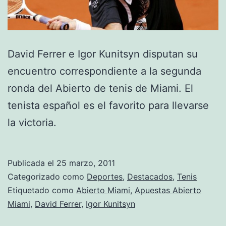
David Ferrer e Igor Kunitsyn disputan su
encuentro correspondiente a la segunda
ronda del Abierto de tenis de Miami. El
tenista español es el favorito para llevarse
la victoria.
Publicada el
25 marzo, 2011
Categorizado como
Deportes
,
Destacados
,
Tenis
Etiquetado como
Abierto Miami
,
Apuestas Abierto
Miami
,
David Ferrer
,
Igor Kunitsyn