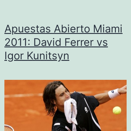
Apuestas Abierto Miami
2011: David Ferrer vs
Igor Kunitsyn