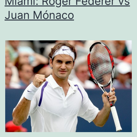
Miami: Roger Federer vs
Juan Mónaco