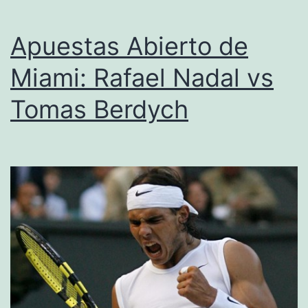
Apuestas Abierto de
Miami: Rafael Nadal vs
Tomas Berdych