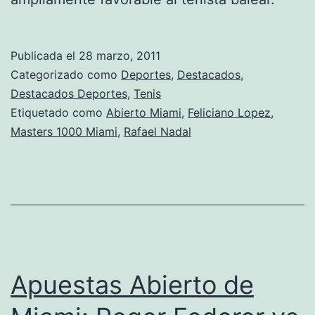
Publicada el
28 marzo, 2011
Categorizado como
Deportes
,
Destacados
,
Destacados Deportes
,
Tenis
Etiquetado como
Abierto Miami
,
Feliciano Lopez
,
Masters 1000 Miami
,
Rafael Nadal
Apuestas Abierto de