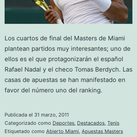
Los cuartos de final del Masters de Miami
plantean partidos muy interesantes; uno de
ellos es el que protagonizarán el español
Rafael Nadal y el checo Tomas Berdych. Las
casas de apuestas se han manifestado en
favor del número uno del ranking.
Publicada el
31 marzo, 2011
Categorizado como
Deportes
,
Destacados
,
Tenis
Etiquetado como
Abierto Miami
,
Apuestas Masters