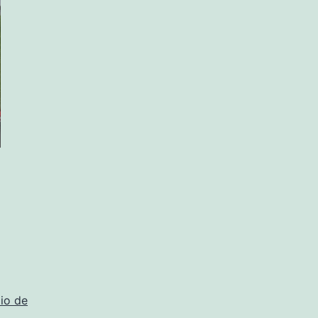
io de