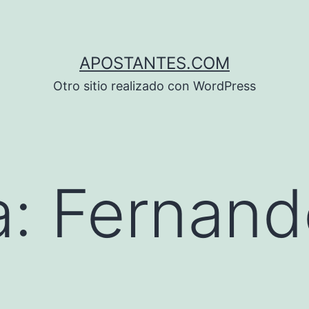
APOSTANTES.COM
Otro sitio realizado con WordPress
a:
Fernand