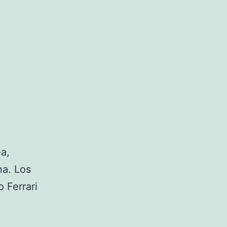
a,
na. Los
 Ferrari