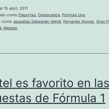
el
15 abril, 2011
zado como
Deportes
,
Destacados
,
Fórmula Uno
do como
apuestas Sebastian Vettel
,
Fernando Alonso
,
Gran P
k Webber
tel es favorito en la
estas de Fórmula 1