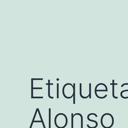
Saltar
al
contenido
Etiquet
Alonso