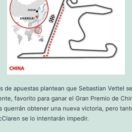
s de apuestas plantean que Sebastian Vettel se
te, favorito para ganar el Gran Premio de Chi
s querrán obtener una nueva victoria, pero tanto
laren se lo intentarán impedir.