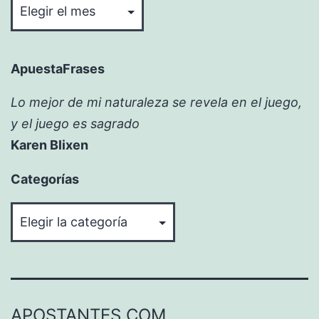
ApuestaFrases
Lo mejor de mi naturaleza se revela en el juego,
y el juego es sagrado
Karen Blixen
Categorías
Categorías
APOSTANTES.COM