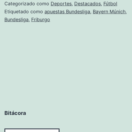
de
Categorizado como
Deportes
,
Destacados
,
Fútbol
Munich
Etiquetado como
apuestas Bundesliga
,
Bayern Múnich
,
Bundesliga
,
Friburgo
vs
SC
Friburgo
Bitácora
Bitácora