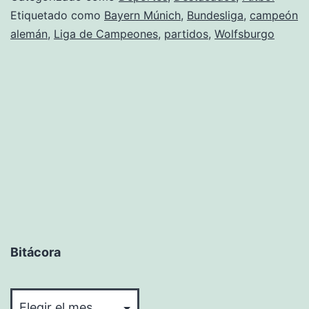
realiza
Etiquetado como
Bayern Múnich
,
Bundesliga
,
campeón
alemán
,
Liga de Campeones
,
partidos
,
Wolfsburgo
tu
apuesta
Bitácora
Bitácora