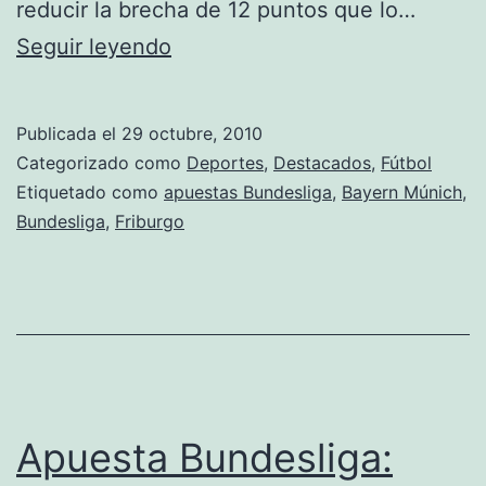
reducir la brecha de 12 puntos que lo…
Apuestas
Seguir leyendo
Bundesliga:
Bayern
Publicada el
29 octubre, 2010
de
Categorizado como
Deportes
,
Destacados
,
Fútbol
Munich
Etiquetado como
apuestas Bundesliga
,
Bayern Múnich
,
Bundesliga
,
Friburgo
vs
SC
Friburgo
Apuesta Bundesliga: