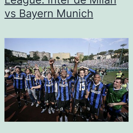
vs Bayern Munich