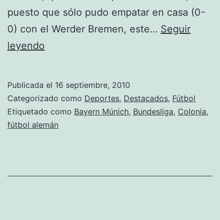
puesto que sólo pudo empatar en casa (0-
0) con el Werder Bremen, este…
Seguir
Bayern
leyendo
Munich
vs
Publicada el
16 septiembre, 2010
Colonia,
Categorizado como
Deportes
,
Destacados
,
Fútbol
apuesta
Etiquetado como
Bayern Múnich
,
Bundesliga
,
Colonia
,
fútbol alemán
a
la
Bundesliga