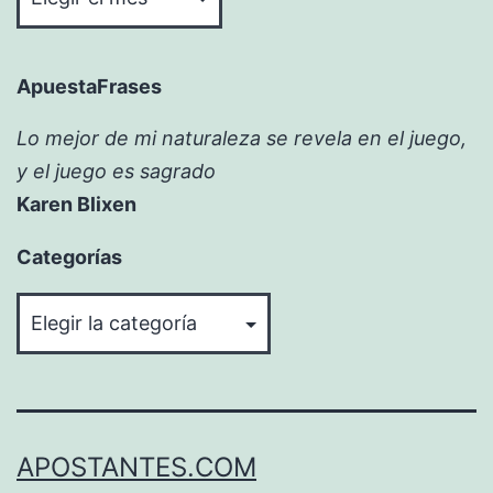
ApuestaFrases
Lo mejor de mi naturaleza se revela en el juego,
y el juego es sagrado
Karen Blixen
Categorías
Categorías
APOSTANTES.COM