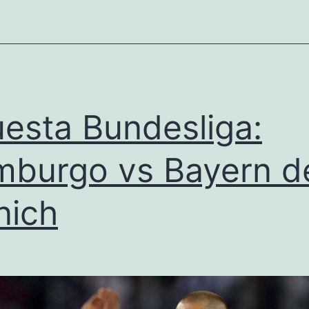
esta Bundesliga:
burgo vs Bayern d
nich