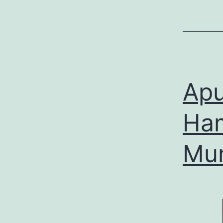
Apu
Ham
Mu