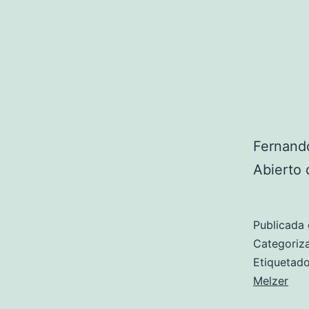
Fernando
Abierto 
Publicada 
Categori
Etiqueta
Melzer