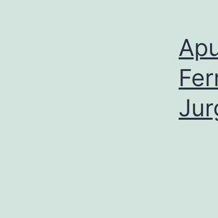
Apu
Fer
Jur