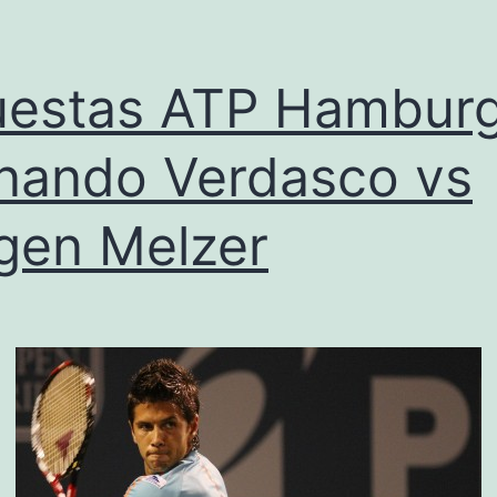
estas ATP Hamburg
nando Verdasco vs
gen Melzer