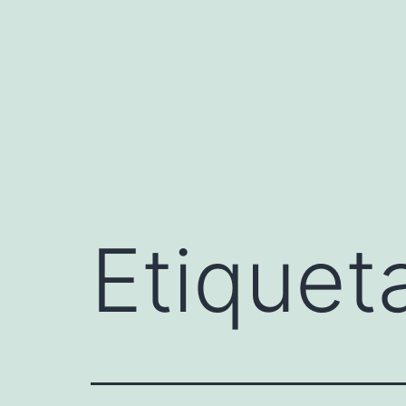
Saltar
al
contenido
Etiquet