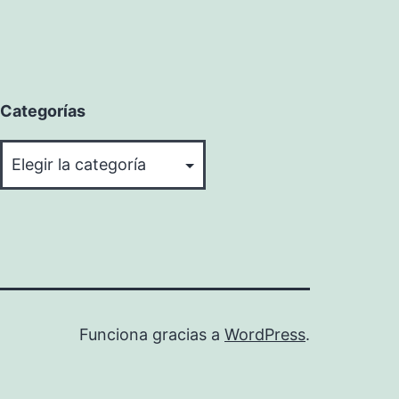
Categorías
Categorías
Funciona gracias a
WordPress
.