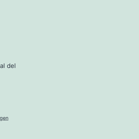
al del
rgen