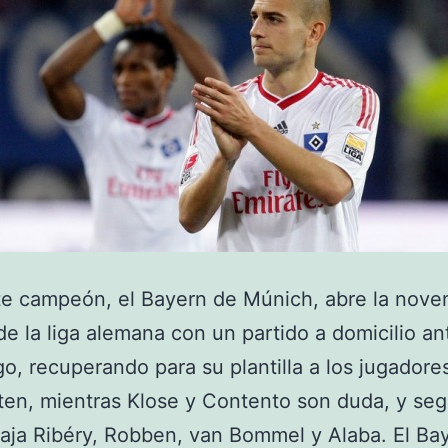
te campeón, el Bayern de Múnich, abre la nove
de la liga alemana con un partido a domicilio an
, recuperando para su plantilla a los jugadores
en, mientras Klose y Contento son duda, y seg
aja Ribéry, Robben, van Bommel y Alaba. El Ba