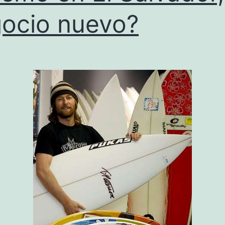
ocio nuevo?