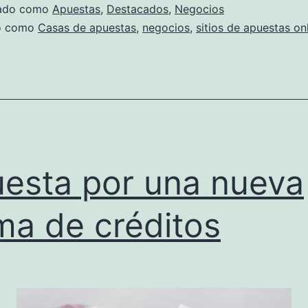
casas
zado como
Apuestas
,
Destacados
,
Negocios
de
do como
Casas de apuestas
,
negocios
,
sitios de apuestas on
apuestas?
esta por una nueva
ma de créditos