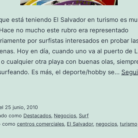
que está teniendo El Salvador en turismo es m
 Hace no mucho este rubro era representado
riamente por surfistas interesados en probar las
enas. Hoy en día, cuando uno va al puerto de 
 o cualquier otra playa con buenas olas, siempr
surfeando. Es más, el deporte/hobby se…
Segui
Turismo
en
El
el
25 junio, 2010
Salvador,
zado como
Destacados
,
Negocios
,
Surf
¿un
do como
centros comerciales
,
El Salvador
,
negocios
,
turismo
negocio