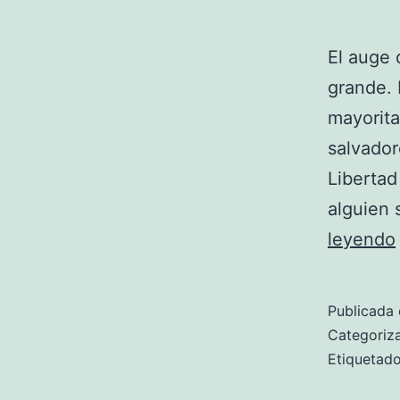
El auge 
grande.
mayorita
salvador
Libertad
alguien 
leyendo
Publicada 
Categori
Etiqueta