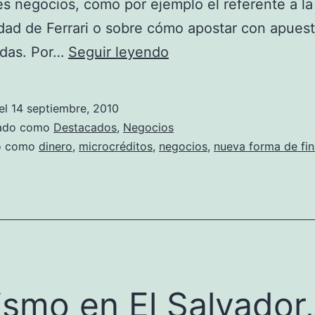
es negocios, como por ejemplo el referente a la
idad de Ferrari o sobre cómo apostar con apues
Apuesta
das. Por…
Seguir leyendo
por
una
el
14 septiembre, 2010
nueva
zado como
Destacados
,
Negocios
forma
do como
dinero
,
microcréditos
,
negocios
,
nueva forma de fin
de
créditos
ismo en El Salvador