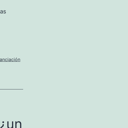
tas
anciación
,¿un