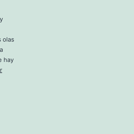
uy
 olas
La
e hay
r