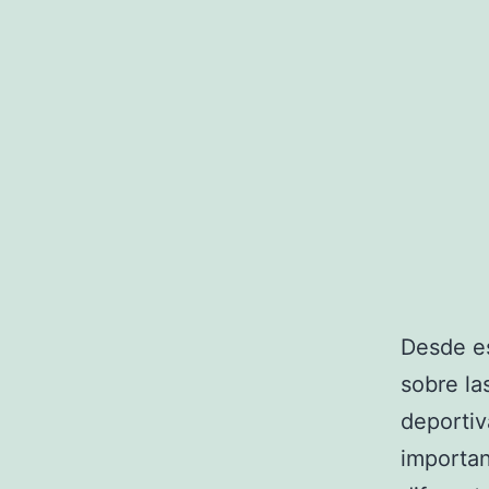
Desde es
sobre la
deportiv
importan