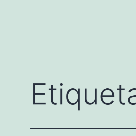
Saltar
al
contenido
Etiquet