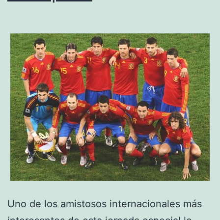
Uno de los amistosos internacionales más