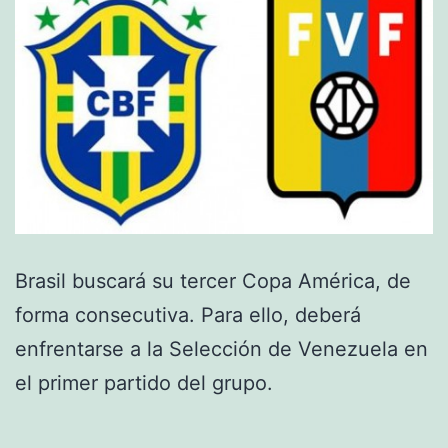
Brasil buscará su tercer Copa América, de
forma consecutiva. Para ello, deberá
enfrentarse a la Selección de Venezuela en
el primer partido del grupo.