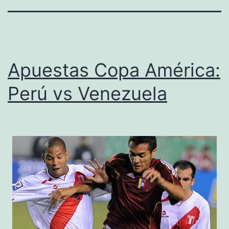
Apuestas Copa América:
Perú vs Venezuela