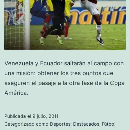
Venezuela y Ecuador saltarán al campo con
una misión: obtener los tres puntos que
aseguren el pasaje a la otra fase de la Copa
América.
Publicada el
9 julio, 2011
Categorizado como
Deportes
,
Destacados
,
Fútbol