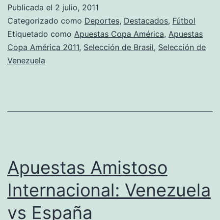
Publicada el
2 julio, 2011
Categorizado como
Deportes
,
Destacados
,
Fútbol
Etiquetado como
Apuestas Copa América
,
Apuestas
Copa América 2011
,
Selección de Brasil
,
Selección de
Venezuela
Apuestas Amistoso
Internacional: Venezuela
vs España