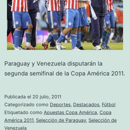
Paraguay y Venezuela disputarán la
segunda semifinal de la Copa América 2011.
Publicada el
20 julio, 2011
Categorizado como
Deportes
,
Destacados
,
Fútbol
Etiquetado como
Apuestas Copa América
,
Copa
América 2011
,
Selección de Paraguay
,
Selección de
Venezuela