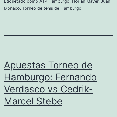
Etiquetado como
ATP Hamburgo
,
Florian Mayer
,
Juan
Mónaco
,
Torneo de tenis de Hamburgo
Apuestas Torneo de
Hamburgo: Fernando
Verdasco vs Cedrik-
Marcel Stebe