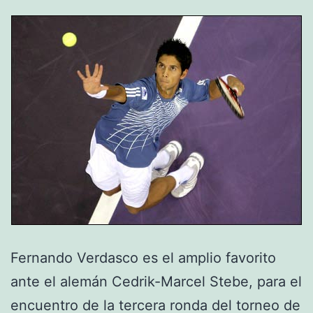
Fernando Verdasco es el amplio favorito
ante el alemán Cedrik-Marcel Stebe, para el
encuentro de la tercera ronda del torneo de