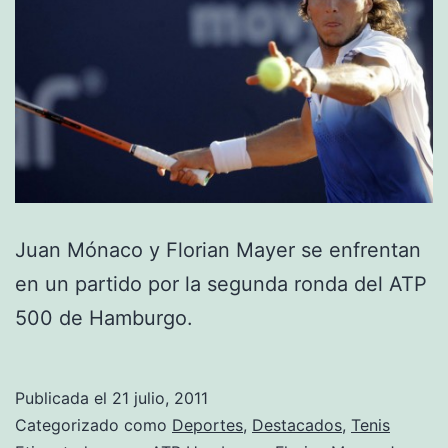
Juan Mónaco y Florian Mayer se enfrentan
en un partido por la segunda ronda del ATP
500 de Hamburgo.
Publicada el
21 julio, 2011
Categorizado como
Deportes
,
Destacados
,
Tenis