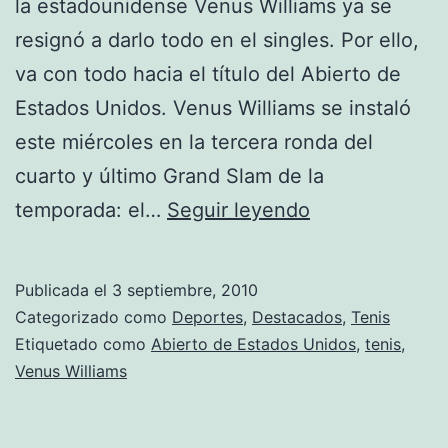
la estadounidense Venus Williams ya se
resignó a darlo todo en el singles. Por ello,
va con todo hacia el título del Abierto de
Estados Unidos. Venus Williams se instaló
este miércoles en la tercera ronda del
cuarto y último Grand Slam de la
Venus
temporada: el…
Seguir leyendo
Williams
vs
Publicada el
3 septiembre, 2010
Mandy
Categorizado como
Deportes
,
Destacados
,
Tenis
Minella,
Etiquetado como
Abierto de Estados Unidos
,
tenis
,
Venus Williams
haz
tu
apuesta