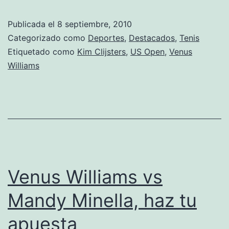
apuesta
al
Publicada el
8 septiembre, 2010
título:
Categorizado como
Deportes
,
Destacados
,
Tenis
Williams
Etiquetado como
Kim Clijsters
,
US Open
,
Venus
Williams
vs
Clijsters
Venus Williams vs
Mandy Minella, haz tu
apuesta