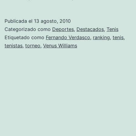
de
New
Publicada el
13 agosto, 2010
Haven
Categorizado como
Deportes
,
Destacados
,
Tenis
Etiquetado como
Fernando Verdasco
,
ranking
,
tenis
,
tenistas
,
torneo
,
Venus Williams