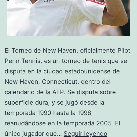
El Torneo de New Haven, oficialmente Pilot
Penn Tennis, es un torneo de tenis que se
disputa en la ciudad estadounidense de
New Haven, Connecticut, dentro del
calendario de la ATP. Se disputa sobre
superficie dura, y se jugó desde la
temporada 1990 hasta la 1998,
reanudándose en la temporada 2005. El
Torneo
único jugador que…
Seguir leyendo