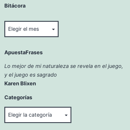
Bitácora
Bitácora
ApuestaFrases
Lo mejor de mi naturaleza se revela en el juego,
y el juego es sagrado
Karen Blixen
Categorías
Categorías