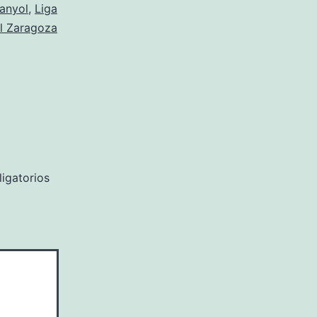
anyol
,
Liga
l Zaragoza
igatorios