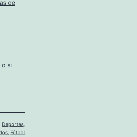
as de
 o si
o
Deportes
,
dos
,
Fútbol