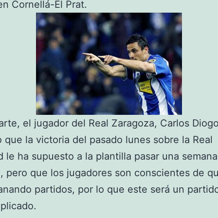
en Cornellá-El Prat.
arte, el jugador del Real Zaragoza, Carlos Diogo
 que la victoria del pasado lunes sobre la Real
 le ha supuesto a la plantilla pasar una seman
a, pero que los jugadores son conscientes de 
anando partidos, por lo que este será un partid
plicado.