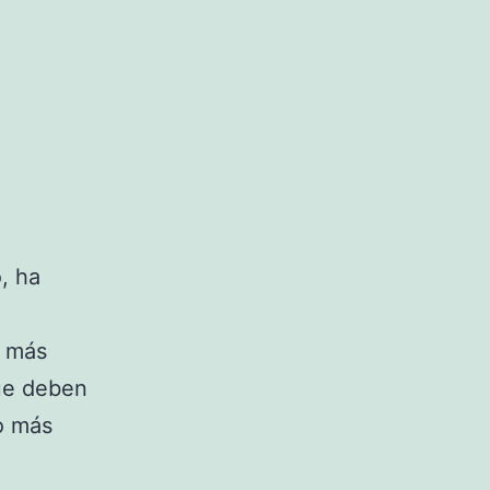
, ha
a más
que deben
o más