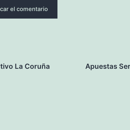
tivo La Coruña
Apuestas Seri