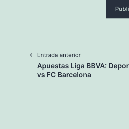
Navegación
Entrada anterior
Apuestas Liga BBVA: Depor
de
vs FC Barcelona
entradas