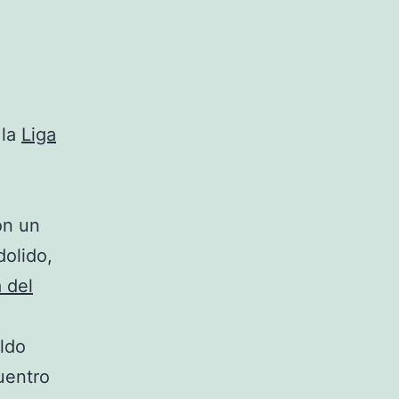
 la
Liga
on un
dolido,
 del
ldo
uentro