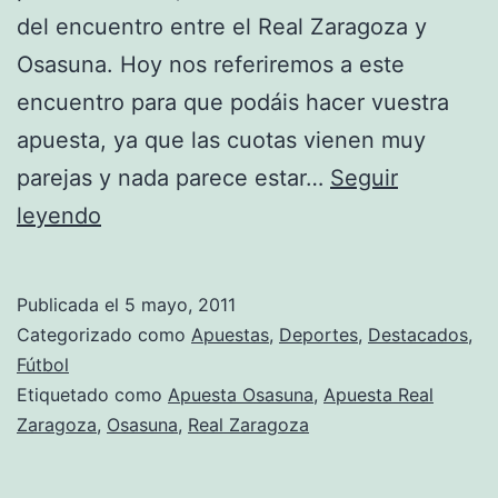
del encuentro entre el Real Zaragoza y
Osasuna. Hoy nos referiremos a este
encuentro para que podáis hacer vuestra
apuesta, ya que las cuotas vienen muy
parejas y nada parece estar…
Seguir
Apuestas
leyendo
Liga
BBVA:
Publicada el
5 mayo, 2011
Real
Categorizado como
Apuestas
,
Deportes
,
Destacados
,
Zaragoza
Fútbol
Etiquetado como
Apuesta Osasuna
,
Apuesta Real
Vs.
Zaragoza
,
Osasuna
,
Real Zaragoza
Osasuna