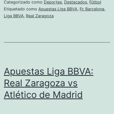
Fc
Categorizado como
Deportes
,
Destacados
,
Fútbol
Barcelona
Etiquetado como
Apuestas Liga BBVA
,
Fc Barcelona
,
Liga BBVA
,
Real Zaragoza
vs
Real
Zaragoza
Apuestas Liga BBVA:
Real Zaragoza vs
Atlético de Madrid