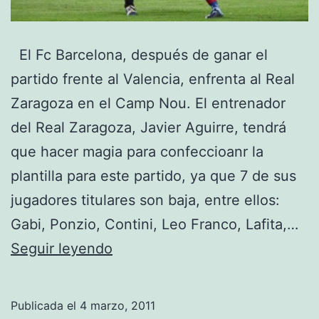
El Fc Barcelona, después de ganar el
partido frente al Valencia, enfrenta al Real
Zaragoza en el Camp Nou. El entrenador
del Real Zaragoza, Javier Aguirre, tendrá
que hacer magia para confeccioanr la
plantilla para este partido, ya que 7 de sus
jugadores titulares son baja, entre ellos:
Gabi, Ponzio, Contini, Leo Franco, Lafita,…
Apuestas
Seguir leyendo
Liga
BBVA:
Publicada el
4 marzo, 2011