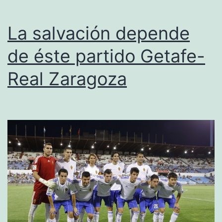
La salvación depende
de éste partido Getafe-
Real Zaragoza