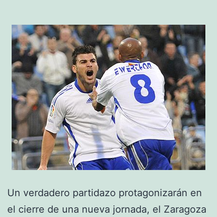
Un verdadero partidazo protagonizarán en
el cierre de una nueva jornada, el Zaragoza