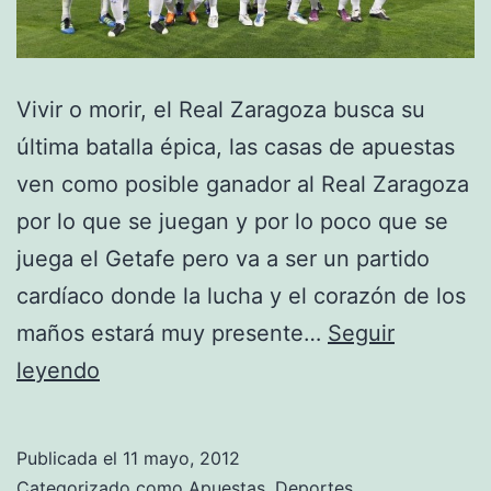
Vivir o morir, el Real Zaragoza busca su
última batalla épica, las casas de apuestas
ven como posible ganador al Real Zaragoza
por lo que se juegan y por lo poco que se
juega el Getafe pero va a ser un partido
cardíaco donde la lucha y el corazón de los
maños estará muy presente…
Seguir
La
leyendo
salvación
depende
Publicada el
11 mayo, 2012
de
Categorizado como
Apuestas
,
Deportes