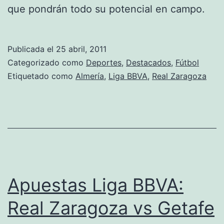
que pondrán todo su potencial en campo.
Publicada el
25 abril, 2011
Categorizado como
Deportes
,
Destacados
,
Fútbol
Etiquetado como
Almería
,
Liga BBVA
,
Real Zaragoza
Apuestas Liga BBVA:
Real Zaragoza vs Getafe