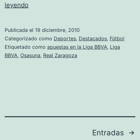
Apuestas
leyendo
en
la
Publicada el
19 diciembre, 2010
Liga
Categorizado como
Deportes
,
Destacados
,
Fútbol
BBVA:
Etiquetado como
apuestas en la Liga BBVA
,
Liga
BBVA
,
Osasuna
,
Real Zaragoza
Osasuna
vs
Real
Zaragoza
Navegación
Entradas