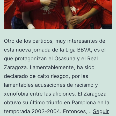
Otro de los partidos, muy interesantes de
esta nueva jornada de la Liga BBVA, es el
que protagonizan el Osasuna y el Real
Zaragoza. Lamentablemente, ha sido
declarado de «alto riesgo», por las
lamentables acusaciones de racismo y
xenofobia entre las aficiones. El Zaragoza
obtuvo su último triunfo en Pamplona en la
temporada 2003-2004. Entonces,…
Seguir