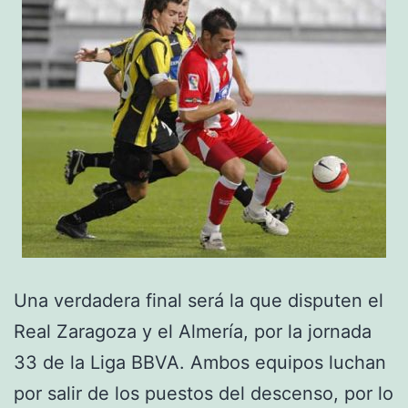
Una verdadera final será la que disputen el
Real Zaragoza y el Almería, por la jornada
33 de la Liga BBVA. Ambos equipos luchan
por salir de los puestos del descenso, por lo