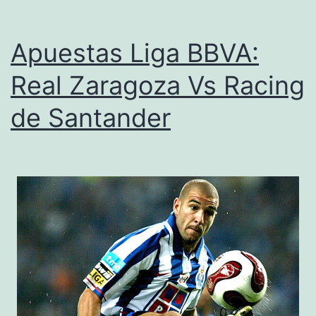
Apuestas Liga BBVA:
Real Zaragoza Vs Racing
de Santander