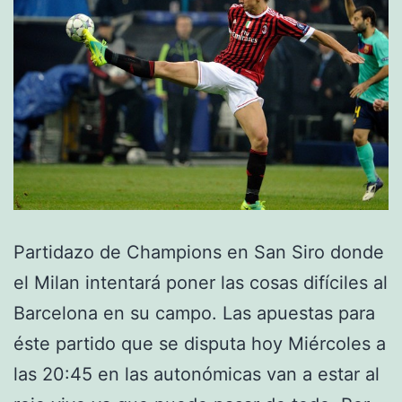
Partidazo de Champions en San Siro donde
el Milan intentará poner las cosas difíciles al
Barcelona en su campo. Las apuestas para
éste partido que se disputa hoy Miércoles a
las 20:45 en las autonómicas van a estar al