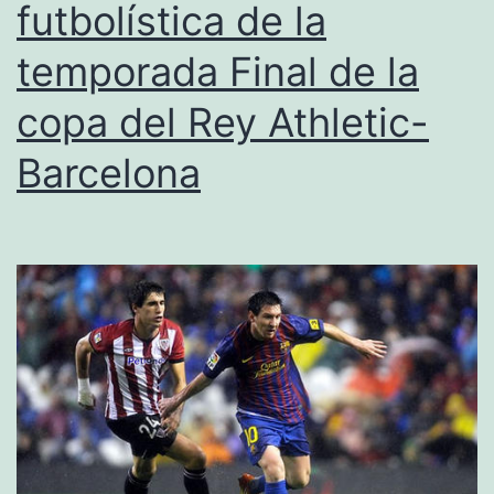
la
futbolística de la
Supercopa
temporada Final de la
copa del Rey Athletic-
Barcelona