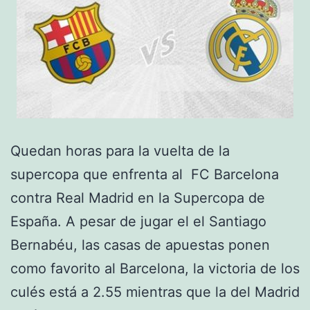
Quedan horas para la vuelta de la
supercopa que enfrenta al FC Barcelona
contra Real Madrid en la Supercopa de
España. A pesar de jugar el el Santiago
Bernabéu, las casas de apuestas ponen
como favorito al Barcelona, la victoria de los
culés está a 2.55 mientras que la del Madrid