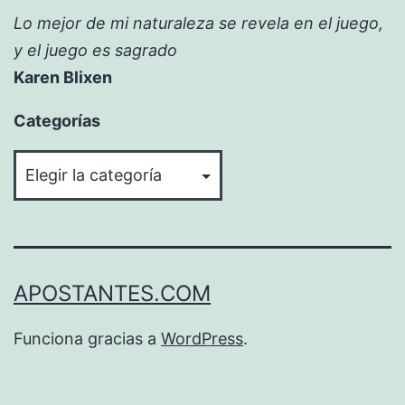
Lo mejor de mi naturaleza se revela en el juego,
y el juego es sagrado
Karen Blixen
Categorías
Categorías
APOSTANTES.COM
Funciona gracias a
WordPress
.