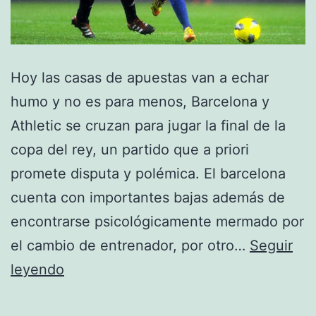
Hoy las casas de apuestas van a echar
humo y no es para menos, Barcelona y
Athletic se cruzan para jugar la final de la
copa del rey, un partido que a priori
promete disputa y polémica. El barcelona
cuenta con importantes bajas además de
encontrarse psicológicamente mermado por
el cambio de entrenador, por otro…
Seguir
Última
leyendo
apuesta