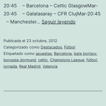
20:45 – Barcelona – Celtic GlasgowMar-
20:45 – Galatasaray – CFR ClujMar-20:45
Apuestas
– Manchester…
Seguir leyendo
para
el
Publicada el
23 octubre, 2012
día
Categorizado como
Destacados
,
Fútbol
de
Etiquetado como
apuestas
,
Barcelona
,
bate borisov
,
borussia dormund
,
celtic
,
Champions League
,
fútbol
,
hoy,
jornada
,
Real Madrid
,
Valencia
Champions
League: