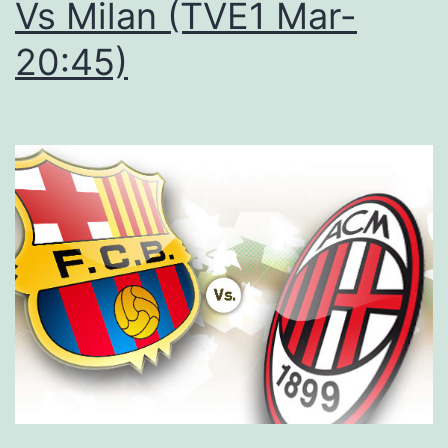
Vs Milan (TVE1 Mar-
20:45)