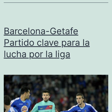
Barcelona-Getafe
Partido clave para la
lucha por la liga