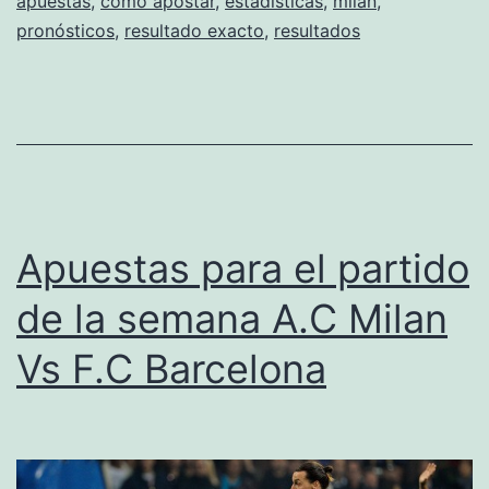
apuestas
,
como apostar
,
estadisticas
,
milan
,
(TVE1
pronósticos
,
resultado exacto
,
resultados
Mar-
20:45)
Apuestas para el partido
de la semana A.C Milan
Vs F.C Barcelona