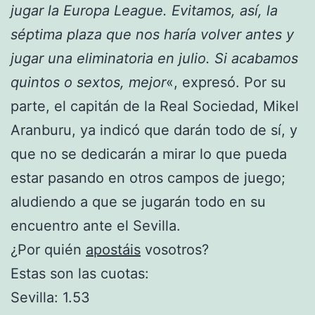
jugar la Europa League. Evitamos, así, la
séptima plaza que nos haría volver antes y
jugar una eliminatoria en julio. Si acabamos
quintos o sextos, mejor
«, expresó. Por su
parte, el capitán de la Real Sociedad, Mikel
Aranburu, ya indicó que darán todo de sí, y
que no se dedicarán a mirar lo que pueda
estar pasando en otros campos de juego;
aludiendo a que se jugarán todo en su
encuentro ante el Sevilla.
¿Por quién
apostáis
vosotros?
Estas son las cuotas:
Sevilla: 1.53