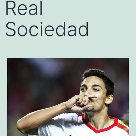
Real
Sociedad