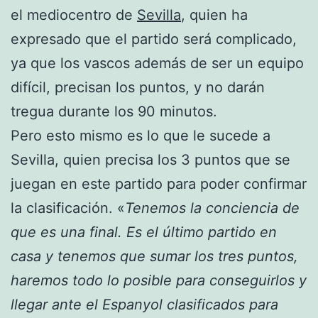
el mediocentro de
Sevilla
, quien ha
expresado que el partido será complicado,
ya que los vascos además de ser un equipo
difícil, precisan los puntos, y no darán
tregua durante los 90 minutos.
Pero esto mismo es lo que le sucede a
Sevilla, quien precisa los 3 puntos que se
juegan en este partido para poder confirmar
la clasificación. «
Tenemos la conciencia de
que es una final. Es el último partido en
casa y tenemos que sumar los tres puntos,
haremos todo lo posible para conseguirlos y
llegar ante el Espanyol clasificados para