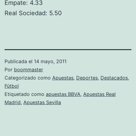
Empate: 4.33
Real Sociedad: 5.50
Publicada el
14 mayo, 2011
Por
boommaster
Categorizado como
Apuestas
,
Deportes
,
Destacados
,
Fútbol
Etiquetado como
apuestas BBVA
,
Apuestas Real
Madrid
,
Apuestas Sevilla