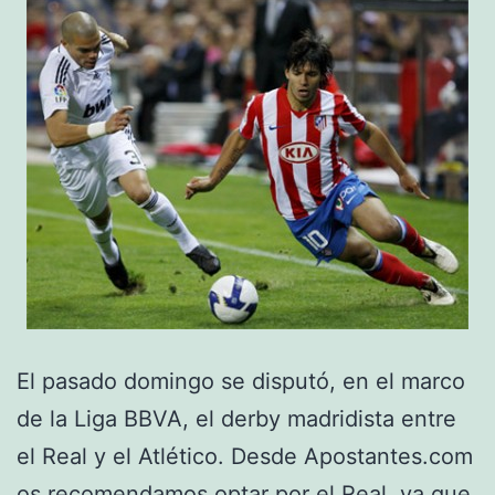
El pasado domingo se disputó, en el marco
de la Liga BBVA, el derby madridista entre
el Real y el Atlético. Desde Apostantes.com
os recomendamos optar por el Real, ya que