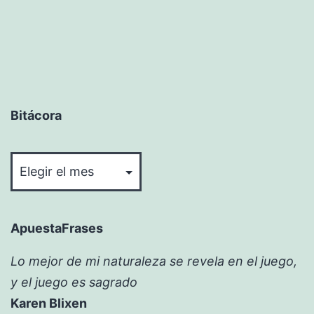
Bitácora
Bitácora
ApuestaFrases
Lo mejor de mi naturaleza se revela en el juego,
y el juego es sagrado
Karen Blixen