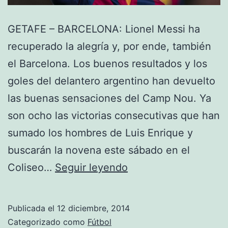
GETAFE – BARCELONA: Lionel Messi ha
recuperado la alegría y, por ende, también
el Barcelona. Los buenos resultados y los
goles del delantero argentino han devuelto
las buenas sensaciones del Camp Nou. Ya
son ocho las victorias consecutivas que han
sumado los hombres de Luis Enrique y
buscarán la novena este sábado en el
Los
Coliseo…
Seguir leyendo
partidos
del
Publicada el
12 diciembre, 2014
sábado
Categorizado como
Fútbol