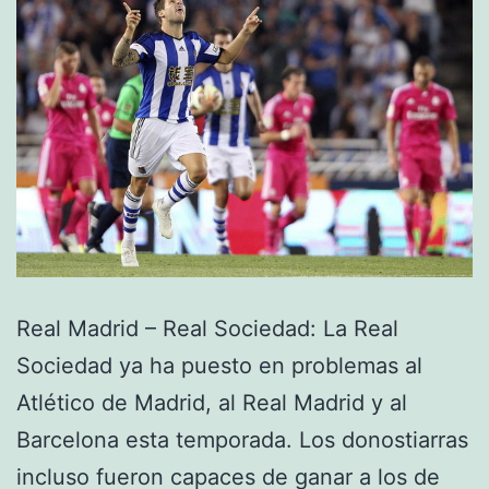
Real Madrid – Real Sociedad: La Real
Sociedad ya ha puesto en problemas al
Atlético de Madrid, al Real Madrid y al
Barcelona esta temporada. Los donostiarras
incluso fueron capaces de ganar a los de