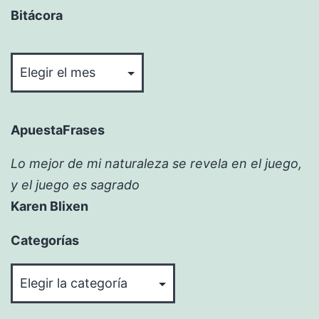
Bitácora
Bitácora
ApuestaFrases
Lo mejor de mi naturaleza se revela en el juego,
y el juego es sagrado
Karen Blixen
Categorías
Categorías